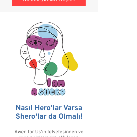
Nasıl Hero'lar Varsa
Shero'lar da Olmalı!
Awen for Us’ın felsefesinden ve