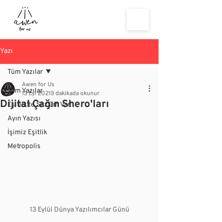
Yazı
Tüm Yazılar
Awen for Us
Tüm Yazılar
13 Eyl 2021
3 dakikada okunur
Dijital Çağın Shero'ları
Eşitlik'te Söz'üm Var!
Ayın Yazısı
İşimiz Eşitlik
Metropolis
13 Eylül Dünya Yazılımcılar Günü