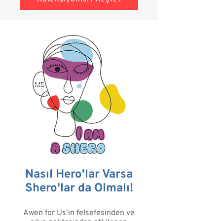
Nasıl Hero'lar Varsa
Shero'lar da Olmalı!
Awen for Us’ın felsefesinden ve