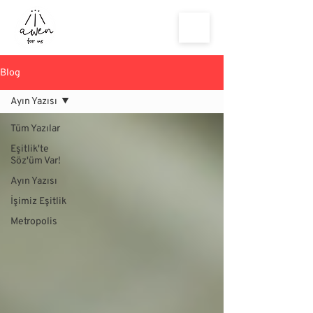
Blog
Ayın Yazısı
Tüm Yazılar
Eşitlik'te
Söz'üm Var!
Ayın Yazısı
İşimiz Eşitlik
Metropolis