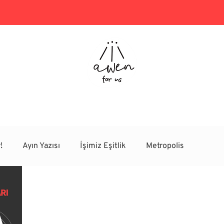
eler
Projeler
Danışmanlık
Eşitlik Hediyel
!
Ayın Yazısı
İşimiz Eşitlik
Metropolis