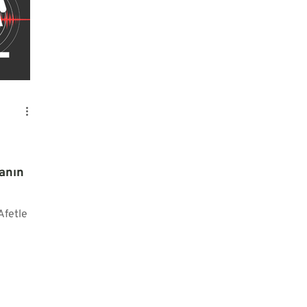
manın
Afetle