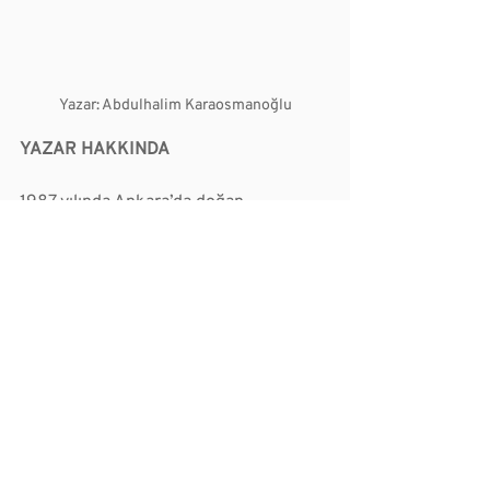
Yazar: Abdulhalim Karaosmanoğlu
YAZAR HAKKINDA
1987 yılında Ankara’da doğan 
Abdulhalim Karaosmanoğlu, lisans 
eğitimini Kıbrıs’ta Uluslararası İlişkiler 
Bölümü’nde tamamlamış, ardından 
Mekteb-i Mülkiye’de Toplumsal 
Cinsiyet Yüksek Lisansı yaparak, 
feminist uluslararası ilişkiler konulu 
teziyle mezun olmuştur. 
Eğitim hayatı süresince asistan olarak 
görev alırken, mezun olduktan sonra 