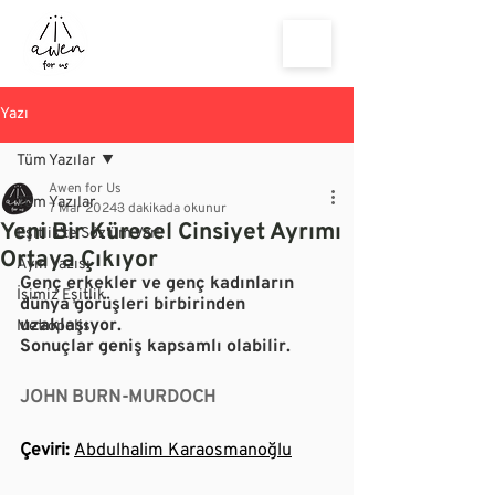
Yazı
Tüm Yazılar
Awen for Us
Tüm Yazılar
7 Mar 2024
3 dakikada okunur
Yeni Bir Küresel Cinsiyet Ayrımı
Eşitlik'te Söz'üm Var!
Ortaya Çıkıyor
Ayın Yazısı
Genç erkekler ve genç kadınların 
İşimiz Eşitlik
dünya görüşleri birbirinden 
uzaklaşıyor.
Metropolis
Sonuçlar geniş kapsamlı olabilir.
JOHN BURN-MURDOCH 
Çeviri: 
Abdulhalim Karaosmanoğlu